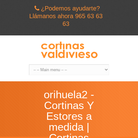
¿Podemos ayudarte?
Llámanos ahora 965 63 63
63
orihuela2 -
Cortinas Y
Estores a
medida |
Cortinas