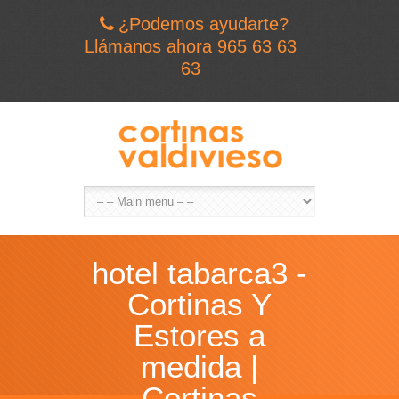
¿Podemos ayudarte?
Llámanos ahora 965 63 63
63
hotel tabarca3 -
Cortinas Y
Estores a
medida |
Cortinas